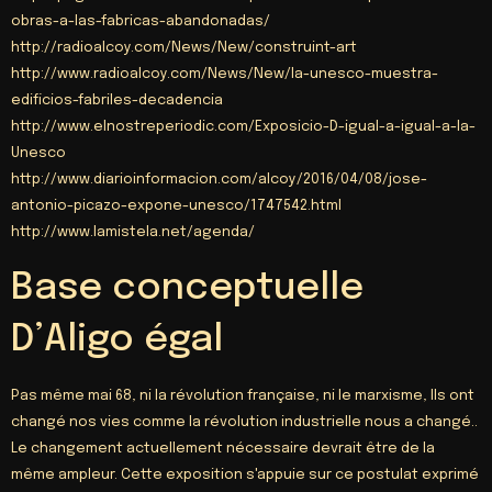
obras-a-las-fabricas-abandonadas/
http
://
radioalcoy.com/News/New/construint-art
http
://
www.radioalcoy.com/News/New/la-unesco-muestra-
edificios-fabriles-decadencia
http
://
www.elnostreperiodic.com/Exposicio-D-igual-a-igual-a-la-
Unesco
http
://
www.diarioinformacion.com/alcoy/2016/04/08/jose-
antonio-picazo-expone-unesco/1747542.html
http
://www.lamistela.net/agenda/
Base conceptuelle
D’Aligo égal
Pas même mai 68, ni la révolution française, ni le marxisme, Ils ont
changé nos vies comme la révolution industrielle nous a changé..
Le changement actuellement nécessaire devrait être de la
même ampleur. Cette exposition s'appuie sur ce postulat exprimé