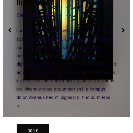
Ilustrados. I
Oleo sobre tela
Lorem ipsum dolor sit amet, consec tetur adipi
scing elit. Ut elit tellus, luctus nec ullam corper
mattis, pulvinar dapibus leo. Vivamus vitae
accumsan est, a tempus dolor. Vivamus nec mi
dignissim, tincidunt eros et.Lorem ipsum dolor sit
amet, consec tetur adipi scing elit. Ut elit tellus,
luctus nec ullam corper mattis, pulvinar dapibus
leo. Vivamus vitae accumsan est, a tempus
dolor. Vivamus nec mi dignissim, tincidunt eros
et.
300 €