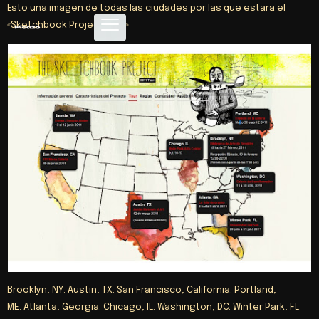
Esto una imagen de todas las ciudades por las que estara el
«Sketchbook Project Tour»
Brooklyn, NY. Austin, TX. San Francisco, California. Portland,
ME. Atlanta, Georgia. Chicago, IL. Washington, DC. Winter Park, FL.